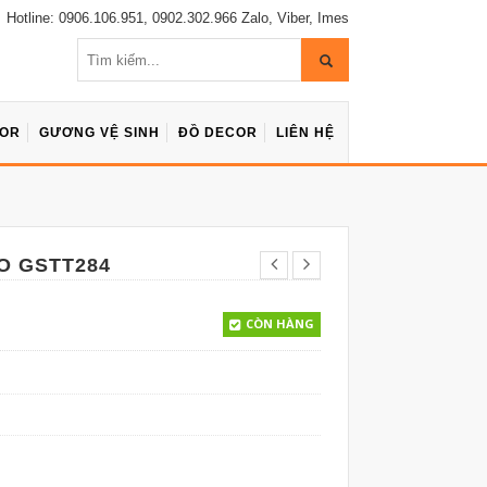
Hotline: 0906.106.951, 0902.302.966 Zalo, Viber, Imes
COR
GƯƠNG VỆ SINH
ĐỒ DECOR
LIÊN HỆ
O GSTT284
CÒN HÀNG