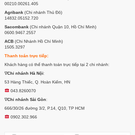
00210.00261.405
Agribank
(Chi nhánh Thủ Đô)
14832.05152.720
Sacombank
(Chi nhánh Quận 10, Hồ Chí Minh)
0600.9467.2557
ACB
(Chi Nhánh Hồ Chí Minh)
1505.3297
Thanh toán trực tiếp:
Khách hàng có thể thanh toán trực tiếp tại 2 chi nhánh:
∇
Chi nhánh Hà Nội
:
53 Hàng Thiếc, Q. Hoàn Kiếm, HN
043.8260070
∇
Chi nhánh Sài Gòn
:
666/30/26 đường 3/2, P.14, Q10, TP HCM
0902.302.966