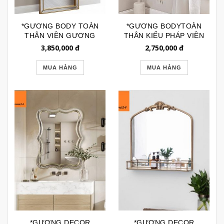
*GƯƠNG BODY TOÀN
*GƯƠNG BODYTOÀN
THÂN VIỀN GƯƠNG
THÂN KIỂU PHÁP VIỀN
CAO CẤP GSTT291
INOX CAO CẤP
3,850,000
đ
2,750,000
đ
GSTT253B
MUA HÀNG
MUA HÀNG
*GƯƠNG DECOR
*GƯƠNG DECOR