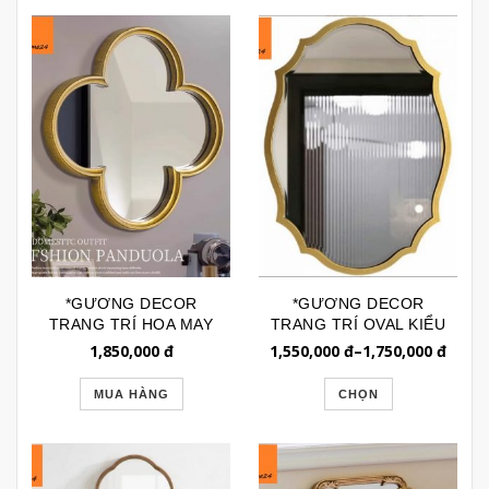
*GƯƠNG DECOR
*GƯƠNG DECOR
TRANG TRÍ HOA MAY
TRANG TRÍ OVAL KIỂU
MẮN VIỀN VÀNG
MOROCCAN GTR190
1,850,000
đ
1,550,000
đ
–
1,750,000
đ
GTR220A
MUA HÀNG
CHỌN