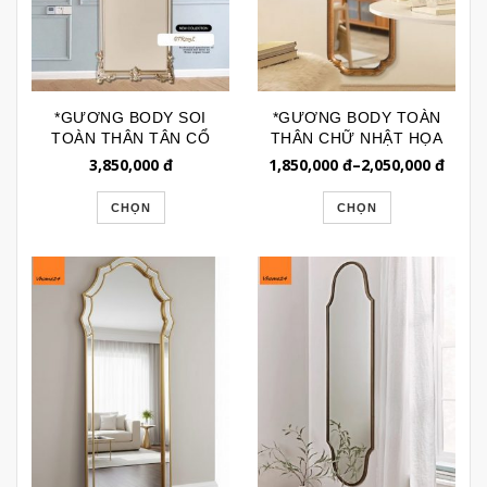
*GƯƠNG BODY SOI
*GƯƠNG BODY TOÀN
TOÀN THÂN TÂN CỔ
THÂN CHỮ NHẬT HỌA
ĐIỂN GTR203L
TIẾT GÓC KIỂU PHÁP
3,850,000
đ
1,850,000
đ
–
2,050,000
đ
GSTT189B
CHỌN
CHỌN