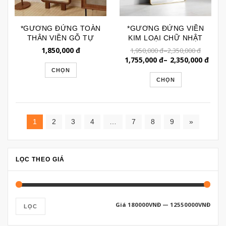
*GƯƠNG ĐỨNG TOÀN
*GƯƠNG ĐỨNG VIỀN
THÂN VIỀN GỖ TỰ
KIM LOẠI CHỮ NHẬT
NHIÊN DÁNG CÂY KEM
BO GÓC GSTT238K
1,850,000
đ
–
1,950,000
đ
2,350,000
đ
GSTT277
1,755,000
đ
–
2,350,000
đ
CHỌN
CHỌN
1
2
3
4
…
7
8
9
»
LỌC THEO GIÁ
Giá
180000VNĐ
—
12550000VNĐ
LỌC