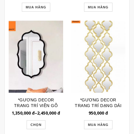
MUA HÀNG
MUA HÀNG
*GƯƠNG DECOR
*GƯƠNG DECOR
TRANG TRÍ VIỀN GỖ
TRANG TRÍ DẠNG DẢI
DÁNG MOROCCAN
DÀI HỌA TIẾT ĐÈN
1,350,000
đ
–
2,450,000
đ
950,000
đ
GTR190AG
LỒNG GTR209
CHỌN
MUA HÀNG