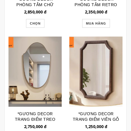
PHÒNG TẮM CHỮ
PHÒNG TẮM RETRO
NHẬT SÓNG VIỀN
VIỀN ĐỒNG KÈM KỆ
2,850,000
đ
2,350,000
đ
GƯƠNG GTR234
GTR261
CHỌN
MUA HÀNG
*GƯƠNG DECOR
*GƯƠNG DECOR
TRANG ĐIỂM TREO
TRANG ĐIỂM VIỀN GỖ
TƯỜNG VIỀN INOX
CHỮ NHẬT GÓC
2,750,000
đ
1,250,000
đ
CAO CẤP GTR228A
KHUYẾT GTR160G