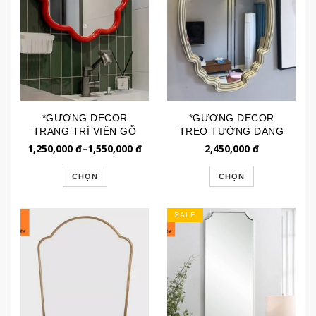
*GƯƠNG DECOR
*GƯƠNG DECOR
TRANG TRÍ VIỀN GỖ
TREO TƯỜNG DÁNG
DÁNG BÔNG HOA
SÓNG TÓC GTR171
1,250,000
đ
–
1,550,000
đ
2,450,000
đ
GTR171D
CHỌN
CHỌN
SALE