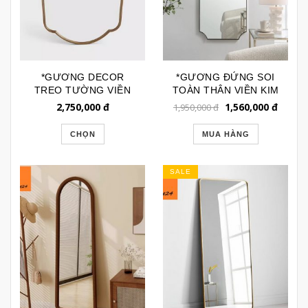
*GƯƠNG DECOR
*GƯƠNG ĐỨNG SOI
TREO TƯỜNG VIỀN
TOÀN THÂN VIỀN KIM
INOX CAO CẤP DÁNG
LOẠI KIỂU PHÁP
2,750,000
đ
1,560,000
đ
1,950,000
đ
CUPCAKE GTR227
GSTT189D
CHỌN
MUA HÀNG
SALE