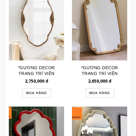
*GƯƠNG DECOR
*GƯƠNG DECOR
TRANG TRÍ VIỀN
TRANG TRÍ VIỀN
ĐỒNG DÁNG OVAL
ĐỒNG KIỂU PHÁP CAO
2,750,000
đ
2,650,000
đ
RETRO CAO CẤP
CẤP GTR189S
GTR265
MUA HÀNG
MUA HÀNG