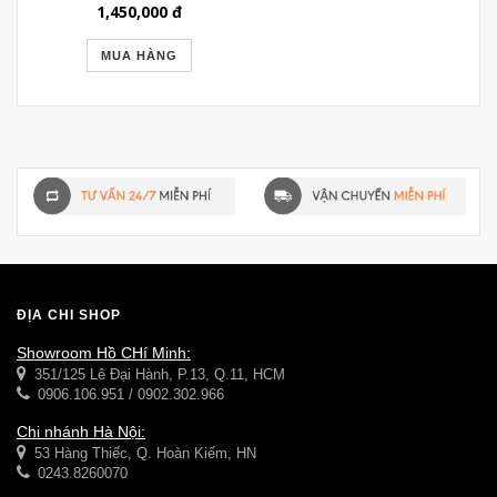
GỖ TỰ NHIÊN
1,450,000
đ
GSTT107
MUA HÀNG
ĐỊA CHỈ SHOP
Showroom Hồ CHí Minh:
351/125 Lê Đại Hành, P.13, Q.11, HCM
0906.106.951 / 0902.302.966
Chi nhánh Hà Nội:
53 Hàng Thiếc, Q. Hoàn Kiếm, HN
0243.8260070