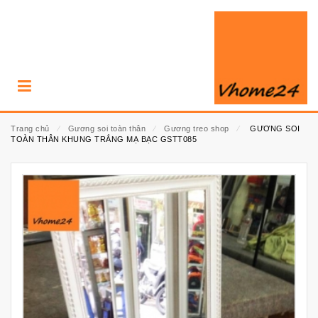
Trang chủ
⁄
Gương soi toàn thân
⁄
Gương treo shop
⁄
GƯƠNG SOI
TOÀN THÂN KHUNG TRẮNG MẠ BẠC GSTT085