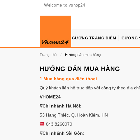
Welcome to vshop24
GƯƠNG TRANG ĐIỂM
GƯƠNG 
Trang chủ
⁄
Hướng dẫn mua hàng
HƯỚNG DẪN MUA HÀNG
1.Mua hàng qua điện thoại
Quý khách liên hệ trực tiếp với công ty theo địa chỉ
VHOME24
∇
Chi nhánh Hà Nội
:
53 Hàng Thiếc, Q. Hoàn Kiếm, HN
043.8260070
∇
Chi nhánh Sài Gòn
: