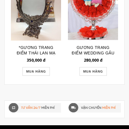
*GƯƠNG TRANG
GƯƠNG TRANG
ĐIỂM THÁI LAN MẠ
ĐIỂM WEDDING GẤU
ĐỒNG SIZE L 096
TRÒN 086
350,000
đ
280,000
đ
MUA HÀNG
MUA HÀNG