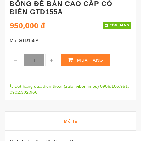
ĐỒNG ĐỂ BÀN CAO CẤP CỔ
ĐIỂN GTD155A
950,000
đ
CÒN HÀNG
Mã:
GTD155A
MUA HÀNG
Đặt hàng qua điện thoại (zalo, viber, imes) 0906.106.951,
0902.302.966
Mô tả