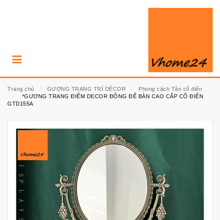
Trang chủ
⁄
GƯƠNG TRANG TRÍ DÉCOR
⁄
Phong cách Tân cổ điển
⁄
*GƯƠNG TRANG ĐIỂM DECOR ĐỒNG ĐỂ BÀN CAO CẤP CỔ ĐIỂN
GTD155A