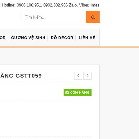
Hotline: 0906.106.951, 0902.302.966 Zalo, Viber, Imes
COR
GƯƠNG VỆ SINH
ĐỒ DECOR
LIÊN HỆ
ÀNG GSTT059
CÒN HÀNG