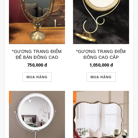
*GƯƠNG TRANG ĐIỂM
*GƯƠNG TRANG ĐIỂM
ĐỂ BÀN ĐỒNG CAO
ĐỒNG CAO CẤP
CẤP VINTAGE
GTD025
750,000
đ
1,050,000
đ
GTD155B
MUA HÀNG
MUA HÀNG