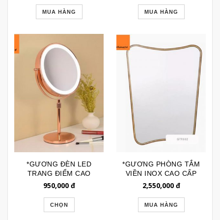
MUA HÀNG
MUA HÀNG
*GƯƠNG ĐÈN LED
*GƯƠNG PHÒNG TẮM
TRANG ĐIỂM CAO
VIỀN INOX CAO CẤP
CẤP INOX GTD112VH
KIỂU BẮC ÂU GTR332
950,000
đ
2,550,000
đ
CHỌN
MUA HÀNG