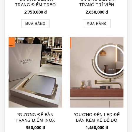
TRANG ĐIỂM TREO
TRANG TRÍ VIỀN
TƯỜNG VIỀN INOX
ĐỒNG KIỂU PHÁP CAO
2,750,000
đ
2,650,000
đ
CAO CẤP GTR228A
CẤP GTR189S
MUA HÀNG
MUA HÀNG
*GƯƠNG ĐỂ BÀN
*GƯƠNG ĐÈN LED ĐỂ
TRANG ĐIỂM INOX
BÀN KÈM KỆ ĐỂ ĐỒ
CAO CẤP CHANEL
GLE111E
950,000
đ
1,450,000
đ
GTD199