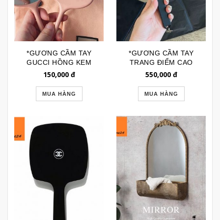
*GƯƠNG CẦM TAY
*GƯƠNG CẦM TAY
GUCCI HỒNG KEM
TRANG ĐIỂM CAO
GTD195
CẤP DIOR GTD202
150,000
đ
550,000
đ
MUA HÀNG
MUA HÀNG