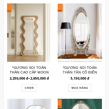
*GƯƠNG SOI TOÀN
*GƯƠNG SOI TOÀN
THÂN CAO CẤP MOON
THÂN TÂN CỔ ĐIỂN
SPACE SÓNG TÓC
DÁNG OVAL HỌA TIẾT
2,250,000
đ
–
2,650,000
đ
5,150,000
đ
PHẲNG GSTT258
HOA HỒNG GSTT274
CHỌN
MUA HÀNG