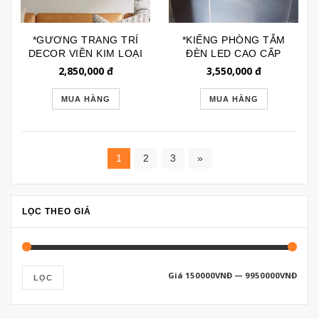
*GƯƠNG TRANG TRÍ
*KIẾNG PHÒNG TẮM
DECOR VIỀN KIM LOẠI
ĐÈN LED CAO CẤP
MẢNH GTR228B
VIỀN INOX KIỂU
2,850,000
đ
3,550,000
đ
MOROCCAN GLE190A
MUA HÀNG
MUA HÀNG
1
2
3
»
LỌC THEO GIÁ
Giá
150000VNĐ
—
9950000VNĐ
LỌC