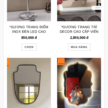
*GƯƠNG TRANG ĐIỂM
*GƯƠNG TRANG TRÍ
INOX ĐÈN LED CAO
DECOR CAO CẤP VIỀN
CẤP GTD160A
INOX DÁNG
850,000
đ
2,850,000
đ
MOROCCAN GTR190C
CHỌN
MUA HÀNG