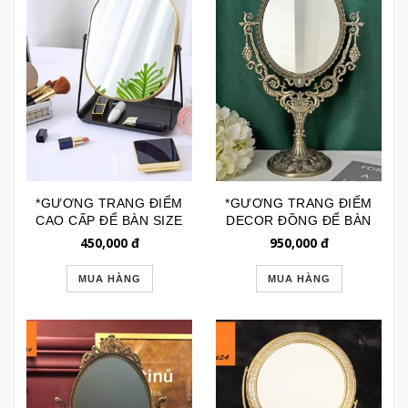
*GƯƠNG TRANG ĐIỂM
*GƯƠNG TRANG ĐIỂM
CAO CẤP ĐỂ BÀN SIZE
DECOR ĐỒNG ĐỂ BÀN
LỚN KÈM KHAY
CAO CẤP CỔ ĐIỂN
450,000
đ
950,000
đ
GTD156D
GTD155A
MUA HÀNG
MUA HÀNG