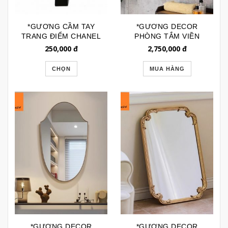
*GƯƠNG CẦM TAY
*GƯƠNG DECOR
TRANG ĐIỂM CHANEL
PHÒNG TẮM VIỀN
GTD174
ĐỒNG VINTAGE
250,000
đ
2,750,000
đ
GTR260
CHỌN
MUA HÀNG
*GƯƠNG DECOR
*GƯƠNG DECOR