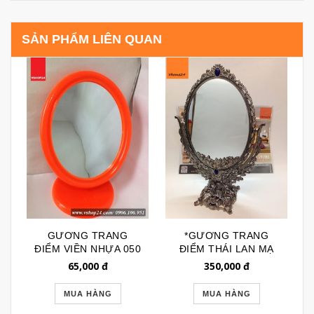
SẢN PHẨM LIÊN QUAN
GƯƠNG TRANG
*GƯƠNG TRANG
ĐIỂM VIỀN NHỰA 050
ĐIỂM THÁI LAN MẠ
ĐỒNG SIZE L 096
65,000
đ
350,000
đ
MUA HÀNG
MUA HÀNG