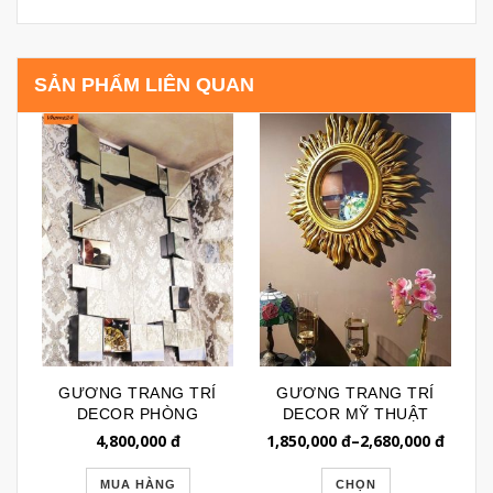
SẢN PHẨM LIÊN QUAN
GƯƠNG TRANG TRÍ
GƯƠNG TRANG TRÍ
DECOR PHÒNG
DECOR MỸ THUẬT
KHÁCH TRANG
HỌA TIẾT MẶT TRỜI
4,800,000
đ
1,850,000
đ
–
2,680,000
đ
TRỌNG 051
MẠ VÀNG 055
MUA HÀNG
CHỌN