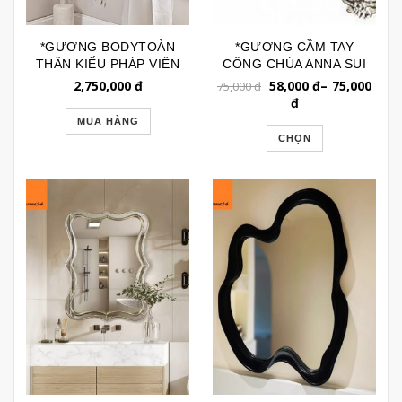
*GƯƠNG BODYTOÀN
*GƯƠNG CẦM TAY
THÂN KIỂU PHÁP VIỀN
CÔNG CHÚA ANNA SUI
INOX CAO CẤP
SIZE LỚN ASC096
2,750,000
đ
58,000
đ
–
75,000
75,000
đ
GSTT253B
đ
MUA HÀNG
CHỌN