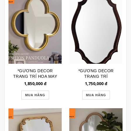
*GƯƠNG DECOR
*GƯƠNG DECOR
TRANG TRÍ HOA MAY
TRANG TRÍ
MẮN VIỀN VÀNG
INDOCHINE DÁNG
1,850,000
đ
1,750,000
đ
GTR220A
OVAL GTR190T
MUA HÀNG
MUA HÀNG