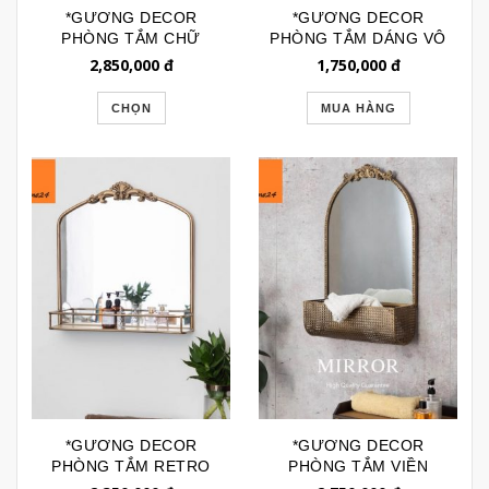
*GƯƠNG DECOR
*GƯƠNG DECOR
PHÒNG TẮM CHỮ
PHÒNG TẮM DÁNG VÔ
NHẬT SÓNG VIỀN
ĐỊNH VIỀN ĐEN
2,850,000
đ
1,750,000
đ
GƯƠNG GTR234
GTR232A
CHỌN
MUA HÀNG
*GƯƠNG DECOR
*GƯƠNG DECOR
PHÒNG TẮM RETRO
PHÒNG TẮM VIỀN
VIỀN ĐỒNG KÈM KỆ
ĐỒNG VINTAGE