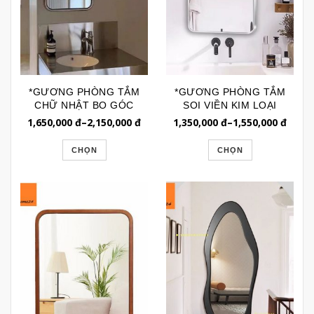
*GƯƠNG PHÒNG TẮM
*GƯƠNG PHÒNG TẮM
CHỮ NHẬT BO GÓC
SOI VIỀN KIM LOẠI
VIỀN INOX ỐNG
DÁNG VÒM GTR240
1,650,000
đ
–
2,150,000
đ
1,350,000
đ
–
1,550,000
đ
GTR098B
CHỌN
CHỌN