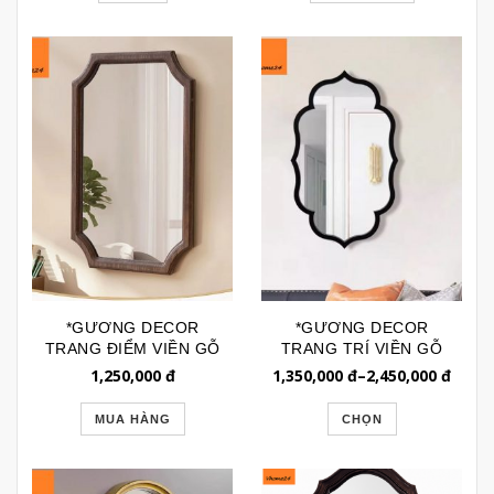
*GƯƠNG DECOR
*GƯƠNG DECOR
TRANG ĐIỂM VIỀN GỖ
TRANG TRÍ VIỀN GỖ
CHỮ NHẬT GÓC
DÁNG MOROCCAN
1,250,000
đ
1,350,000
đ
–
2,450,000
đ
KHUYẾT GTR160G
GTR190AG
MUA HÀNG
CHỌN