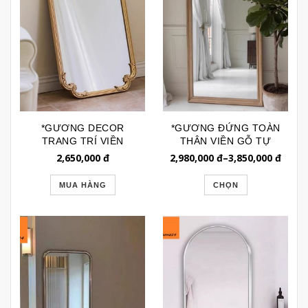
*GƯƠNG DECOR
*GƯƠNG ĐỨNG TOÀN
TRANG TRÍ VIỀN
THÂN VIỀN GỖ TỰ
ĐỒNG KIỂU PHÁP CAO
NHIÊN SIZE LỚN
2,650,000
đ
2,980,000
đ
–
3,850,000
đ
CẤP GTR189S
GSTT253C
MUA HÀNG
CHỌN