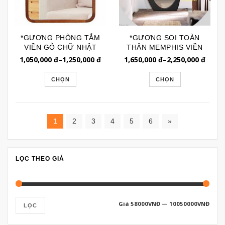
*GƯƠNG PHÒNG TẮM
*GƯƠNG SOI TOÀN
VIỀN GỖ CHỮ NHẬT
THÂN MEMPHIS VIỀN
BO GÓC GTR098G
GỖ GSTT258CG
1,050,000
đ
–
1,250,000
đ
1,650,000
đ
–
2,250,000
đ
CHỌN
CHỌN
1
2
3
4
5
6
»
LỌC THEO GIÁ
Giá
58000VNĐ
—
10050000VNĐ
LỌC