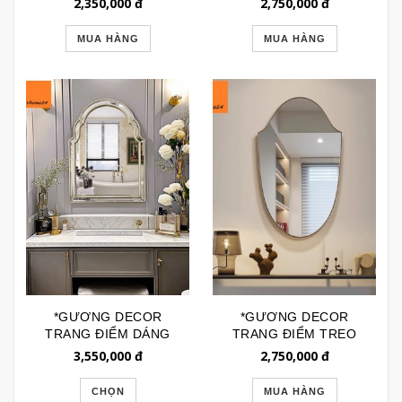
2,350,000
đ
2,750,000
đ
GTR261
GTR260
MUA HÀNG
MUA HÀNG
*GƯƠNG DECOR
*GƯƠNG DECOR
TRANG ĐIỂM DÁNG
TRANG ĐIỂM TREO
VÒM VIỀN GƯƠNG
TƯỜNG VIỀN INOX
3,550,000
đ
2,750,000
đ
GTR235
CAO CẤP GTR228A
CHỌN
MUA HÀNG