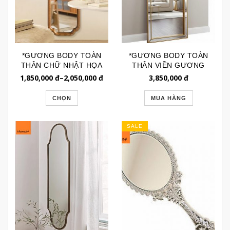
*GƯƠNG BODY TOÀN
*GƯƠNG BODY TOÀN
THÂN CHỮ NHẬT HỌA
THÂN VIỀN GƯƠNG
TIẾT GÓC KIỂU PHÁP
CAO CẤP GSTT291
1,850,000
đ
–
2,050,000
đ
3,850,000
đ
GSTT189B
CHỌN
MUA HÀNG
SALE