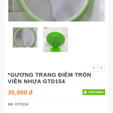
*GƯƠNG TRANG ĐIỂM TRÒN
VIỀN NHỰA GTD154
35,000
đ
CÒN HÀNG
Mã:
GTD154