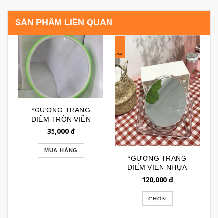
SẢN PHẨM LIÊN QUAN
*GƯƠNG TRANG
ĐIỂM TRÒN VIỀN
NHỰA GTD154
35,000
đ
MUA HÀNG
*GƯƠNG TRANG
ĐIỂM VIỀN NHỰA
TRONG NHẬT BẢN
120,000
đ
GTD063
CHỌN