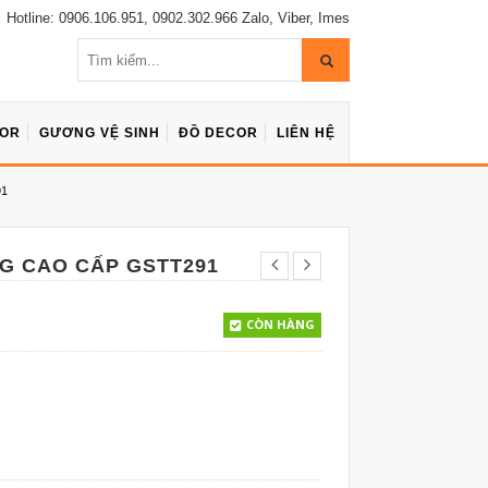
Hotline: 0906.106.951, 0902.302.966 Zalo, Viber, Imes
COR
GƯƠNG VỆ SINH
ĐỒ DECOR
LIÊN HỆ
91
G CAO CẤP GSTT291
CÒN HÀNG