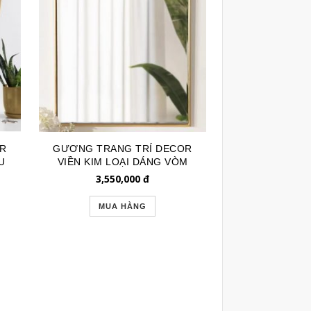
OR
GƯƠNG TRANG TRÍ DECOR
U
VIỀN KIM LOẠI DÁNG VÒM
RETRO GTR227B
3,550,000
đ
MUA HÀNG