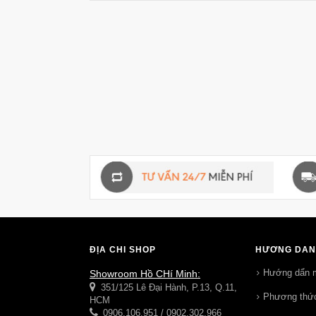
ĐỊA CHỈ SHOP
HƯỚNG DẪN
Hướng dẩn 
Showroom Hồ CHí Minh:
351/125 Lê Đại Hành, P.13, Q.11,
Phương thức
HCM
0906.106.951 / 0902.302.966