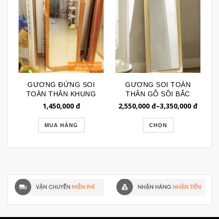
GƯƠNG ĐỨNG SOI
GƯƠNG SOI TOÀN
TOÀN THÂN KHUNG
THÂN GỖ SỒI BẮC
GỖ TỰ NHIÊN
MỸ NHẬP KHẨU
1,450,000
đ
2,550,000
đ
–
3,350,000
đ
GSTT107
GSTT017
MUA HÀNG
CHỌN