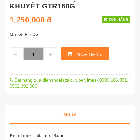
KHUYẾT GTR160G
1,250,000
đ
CÒN HÀNG
Mã:
GTR160G
MUA HÀNG
Đặt hàng qua điện thoại (zalo, viber, imes) 0906.106.951,
0902.302.966
Mô tả
Kích thước : 60cm x 90cm