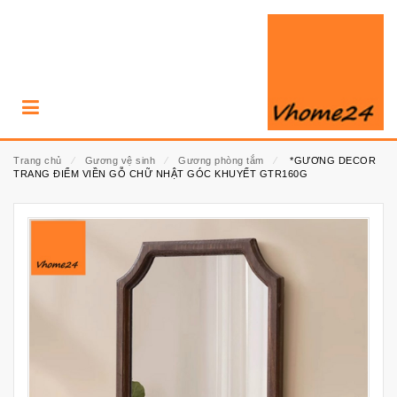
Trang chủ
⁄
Gương vệ sinh
⁄
Gương phòng tắm
⁄
*GƯƠNG DECOR
TRANG ĐIỂM VIỀN GỖ CHỮ NHẬT GÓC KHUYẾT GTR160G