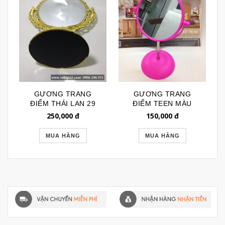
GƯƠNG TRANG
GƯƠNG TRANG
ĐIỂM THÁI LAN 29
ĐIỂM TEEN MÀU
HỒNG 098
250,000
đ
150,000
đ
MUA HÀNG
MUA HÀNG