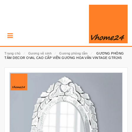
Trang chủ
⁄
Gương vệ sinh
⁄
Gương phòng tắm
⁄
GƯƠNG PHÒNG
TẮM DECOR OVAL CAO CẤP VIỀN GƯƠNG HOA VĂN VINTAGE GTR245