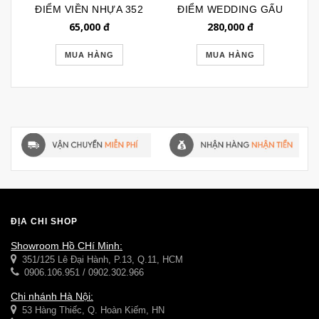
ĐIỂM VIỀN NHỰA 352
ĐIỂM WEDDING GẤU
TRÒN 086
65,000
đ
280,000
đ
MUA HÀNG
MUA HÀNG
ĐỊA CHỈ SHOP
Showroom Hồ CHí Minh:
351/125 Lê Đại Hành, P.13, Q.11, HCM
0906.106.951 / 0902.302.966
Chi nhánh Hà Nội:
53 Hàng Thiếc, Q. Hoàn Kiếm, HN