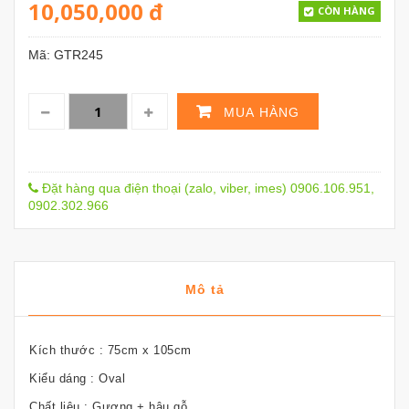
10,050,000
đ
CÒN HÀNG
Mã:
GTR245
MUA HÀNG
Đặt hàng qua điện thoại (zalo, viber, imes) 0906.106.951,
0902.302.966
Mô tả
Kích thước : 75cm x 105cm
Kiểu dáng : Oval
Chất liệu : Gương + hậu gỗ