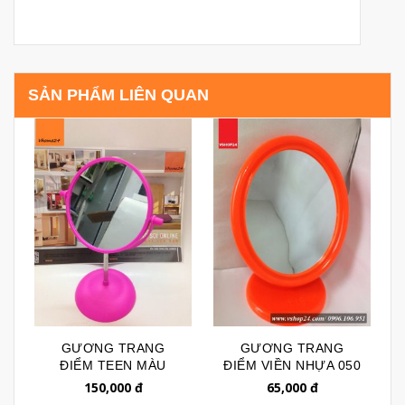
SẢN PHẨM LIÊN QUAN
GƯƠNG TRANG
GƯƠNG TRANG
ĐIỂM TEEN MÀU
ĐIỂM VIỀN NHỰA 050
HỒNG 098
150,000
đ
65,000
đ