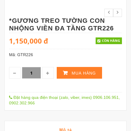
*GƯƠNG TREO TƯỜNG CON
NHỘNG VIỀN ĐA TẦNG GTR226
1,150,000
đ
CÒN HÀNG
Mã:
GTR226
MUA HÀNG
Đặt hàng qua điện thoại (zalo, viber, imes) 0906.106.951,
0902.302.966
Mô tả