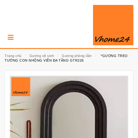
Trang chủ
⁄
Gương vệ sinh
⁄
Gương phòng tắm
⁄
*GƯƠNG TREO
TƯỜNG CON NHỘNG VIỀN ĐA TẦNG GTR226