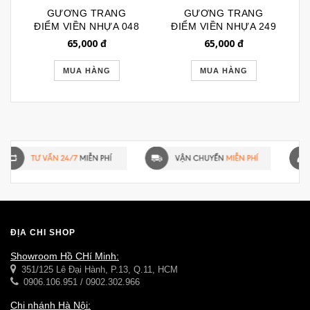
GƯƠNG TRANG
GƯƠNG TRANG
ĐIỂM VIỀN NHỰA 048
ĐIỂM VIỀN NHỰA 249
65,000
đ
65,000
đ
MUA HÀNG
MUA HÀNG
ĐỊA CHỈ SHOP
Showroom Hồ CHí Minh:
351/125 Lê Đại Hành, P.13, Q.11, HCM
0906.106.951 / 0902.302.966
Chi nhánh Hà Nội: