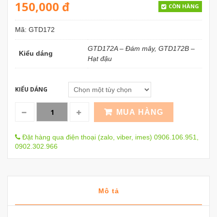
150,000
đ
CÒN HÀNG
Mã:
GTD172
GTD172A – Đám mây, GTD172B –
Kiểu dáng
Hạt đậu
KIỂU DÁNG
MUA HÀNG
Đặt hàng qua điện thoại (zalo, viber, imes) 0906.106.951,
0902.302.966
Mô tả