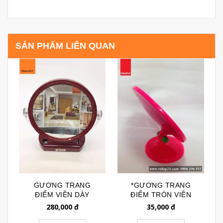
SẢN PHẨM LIÊN QUAN
GƯƠNG TRANG
*GƯƠNG TRANG
ĐIỂM VIỀN DÀY
ĐIỂM TRÒN VIỀN
CHÂN ĐẾ MÀU ĐỎ
NHỰA GTD153
280,000
đ
35,000
đ
ĐUN 054