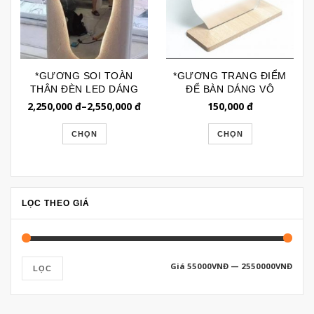
*GƯƠNG SOI TOÀN
*GƯƠNG TRANG ĐIỂM
THÂN ĐÈN LED DÁNG
ĐỂ BÀN DÁNG VÔ
VÔ ĐỊNH GLE250
ĐỊNH GTD172
2,250,000
đ
–
2,550,000
đ
150,000
đ
CHỌN
CHỌN
LỌC THEO GIÁ
Giá
55000VNĐ
—
2550000VNĐ
LỌC