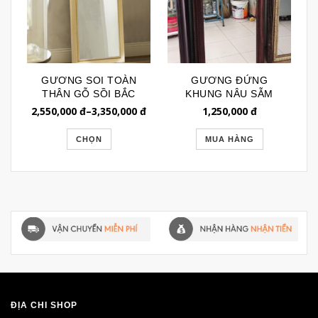
GƯƠNG SOI TOÀN
GƯƠNG ĐỨNG
THÂN GỖ SỒI BẮC
KHUNG NÂU SẪM
MỸ NHẬP KHẨU
SANG TRỌNG
2,550,000
đ
–
3,350,000
đ
1,250,000
đ
GSTT017
GSTT135
CHỌN
MUA HÀNG
ĐỊA CHỈ SHOP