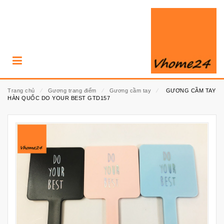
Trang chủ
⁄
Gương trang điểm
⁄
Gương cầm tay
⁄
GƯƠNG CẦM TAY
HÀN QUỐC DO YOUR BEST GTD157