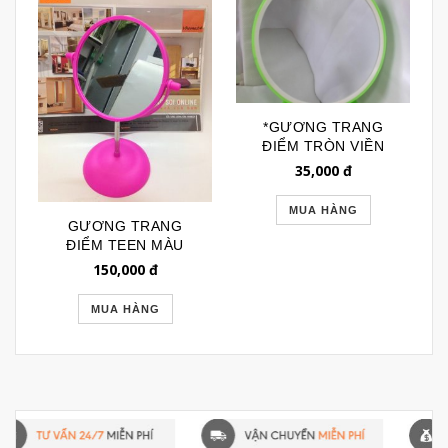
*GƯƠNG TRANG
ĐIỂM TRÒN VIỀN
NHỰA GTD154
35,000
đ
MUA HÀNG
GƯƠNG TRANG
ĐIỂM TEEN MÀU
HỒNG 098
150,000
đ
MUA HÀNG