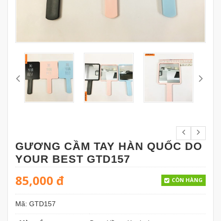
GƯƠNG CẦM TAY HÀN QUỐC DO
YOUR BEST GTD157
85,000
đ
CÒN HÀNG
Mã:
GTD157