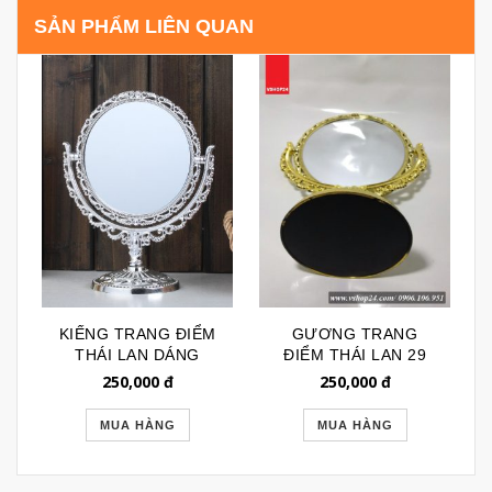
SẢN PHẨM LIÊN QUAN
KIẾNG TRANG ĐIỂM
GƯƠNG TRANG
THÁI LAN DÁNG
ĐIỂM THÁI LAN 29
TRÒN MẠ BẠC 043
250,000
đ
250,000
đ
MUA HÀNG
MUA HÀNG