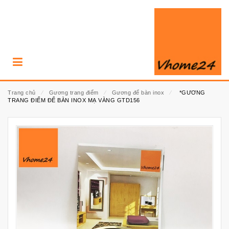
Trang chủ
⁄
Gương trang điểm
⁄
Gương để bàn inox
⁄
*GƯƠNG
TRANG ĐIỂM ĐỂ BÀN INOX MẠ VÀNG GTD156