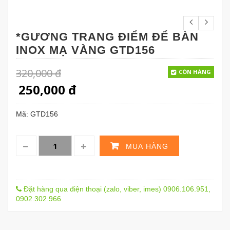
*GƯƠNG TRANG ĐIỂM ĐỂ BÀN
INOX MẠ VÀNG GTD156
320,000
đ
CÒN HÀNG
250,000
đ
Mã:
GTD156
MUA HÀNG
Đặt hàng qua điện thoại (zalo, viber, imes) 0906.106.951,
0902.302.966