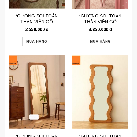
*GƯƠNG SOI TOÀN
*GƯƠNG SOI TOÀN
THÂN VIỀN GỖ
THÂN VIỀN GỖ
HEPBURN GSTT189C
PRINCESS HỒNG
2,550,000
đ
3,850,000
đ
GTR105H
MUA HÀNG
MUA HÀNG
*GƯƠNG SOI TOÀN
*GƯƠNG SOI TOÀN