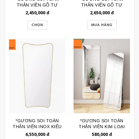
THÂN VIỀN GỖ TỰ
THÂN VIỀN GỖ TỰ
NHIÊN CHỮ NHẬT
NHIÊN DÁNG SÓNG
2,450,000
đ
2,650,000
đ
MẶT GƯƠNG SÓNG
TÓC GSTT265
TÓC GSTT279
CHỌN
MUA HÀNG
*GƯƠNG SOI TOÀN
*GƯƠNG SOI TOÀN
THÂN VIỀN INOX KIỂU
THÂN VIỀN KIM LOẠI
DÁNG BẮC ÂU
CÓ CHÂN GIÁ RẺ
6,550,000
đ
580,000
đ
GSTT332
GSTT243R