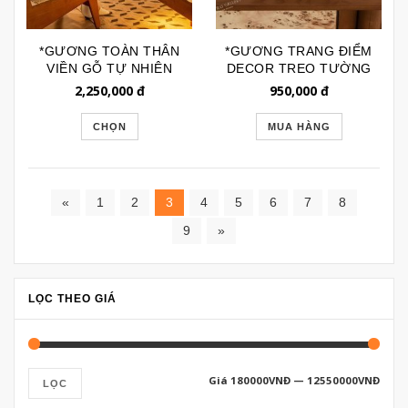
*GƯƠNG TOÀN THÂN
*GƯƠNG TRANG ĐIỂM
VIỀN GỖ TỰ NHIÊN
DECOR TREO TƯỜNG
DÁNG CỬA SỔ HÉ
VINTAGE ĐỒNG
2,250,000
đ
950,000
đ
GSTT278
GTR272
CHỌN
MUA HÀNG
«
1
2
3
4
5
6
7
8
9
»
LỌC THEO GIÁ
Giá
180000VNĐ
—
12550000VNĐ
LỌC