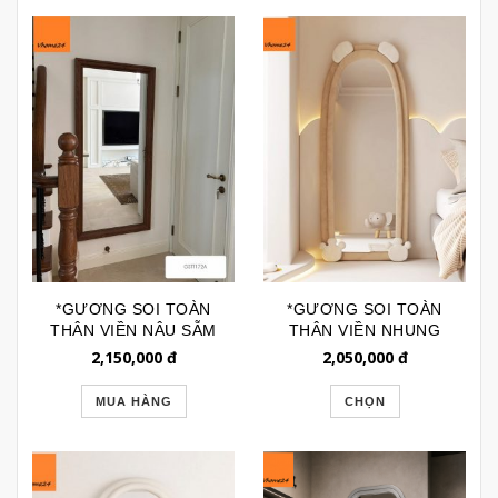
*GƯƠNG SOI TOÀN
*GƯƠNG SOI TOÀN
THÂN VIỀN NÂU SẪM
THÂN VIỀN NHUNG
SIZE BỰ GSTT172A
DÁNG ALIEN BEAR
2,150,000
đ
2,050,000
đ
GSTT270
MUA HÀNG
CHỌN