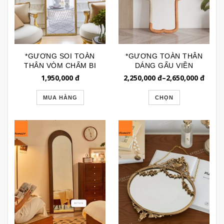
*GƯƠNG SOI TOÀN
*GƯƠNG TOÀN THÂN
THÂN VÒM CHẤM BI
DÁNG GẤU VIỀN
GSTT240CB
NHUNG GSTT258G
1,950,000
đ
2,250,000
đ
–
2,650,000
đ
MUA HÀNG
CHỌN