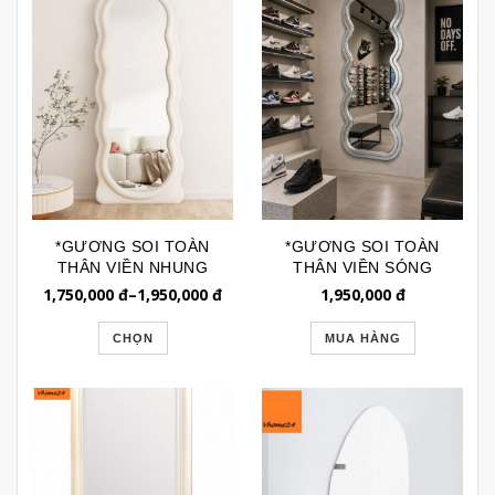
*GƯƠNG SOI TOÀN
*GƯƠNG SOI TOÀN
THÂN VIỀN NHUNG
THÂN VIỀN SÓNG
MOON SPACE DÁNG
MÀU BẠC GSTT258V
1,750,000
đ
–
1,950,000
đ
1,950,000
đ
CHÂN BẰNG
GSTT258B
CHỌN
MUA HÀNG