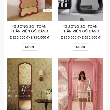
*GƯƠNG SOI TOÀN
*GƯƠNG SOI TOÀN
THÂN VIỀN GỖ DÁNG
THÂN VIỀN GỖ DÁNG
LƯỢN SÓNG HÌNH
NGỌN NẾN SÓNG
2,250,000
đ
–
2,750,000
đ
2,350,000
đ
–
2,650,000
đ
CHỮ NHẬT GSTT171D
TÓC GSTT272
CHỌN
CHỌN