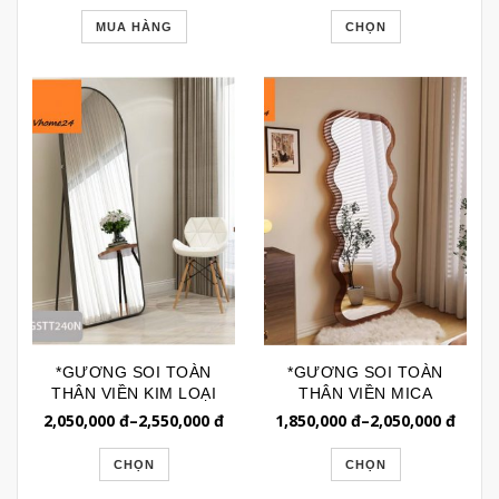
MUA HÀNG
CHỌN
*GƯƠNG SOI TOÀN
*GƯƠNG SOI TOÀN
THÂN VIỀN KIM LOẠI
THÂN VIỀN MICA
DÁNG VÒM CÓ CHÂN
TRONG SUỐT DÁNG
2,050,000
đ
–
2,550,000
đ
1,850,000
đ
–
2,050,000
đ
GSTT240N
SÓNG GSTT258MC
CHỌN
CHỌN