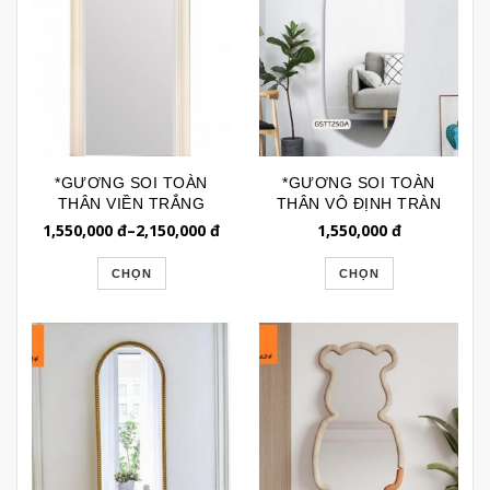
*GƯƠNG SOI TOÀN
*GƯƠNG SOI TOÀN
THÂN VIỀN TRẮNG
THÂN VÔ ĐỊNH TRÀN
CHỈ TRẮNG HÀN
VIỀN GSTT250
1,550,000
đ
–
2,150,000
đ
1,550,000
đ
QUỐC GSTT210
CHỌN
CHỌN