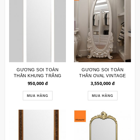
GƯƠNG SOI TOÀN
GƯƠNG SOI TOÀN
THÂN KHUNG TRẮNG
THÂN OVAL VINTAGE
TRƠN GSTT111
TRẮNG 175
950,000
đ
3,550,000
đ
MUA HÀNG
MUA HÀNG