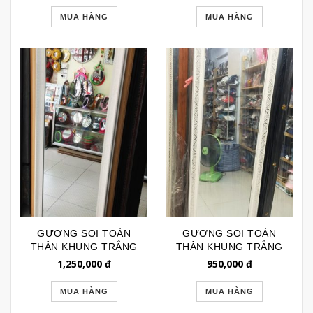
MUA HÀNG
MUA HÀNG
GƯƠNG SOI TOÀN
GƯƠNG SOI TOÀN
THÂN KHUNG TRẮNG
THÂN KHUNG TRẮNG
HỌA TIẾT NỔI
HOA VĂN BẠC
1,250,000
đ
950,000
đ
GSTT121
GSTT155
MUA HÀNG
MUA HÀNG