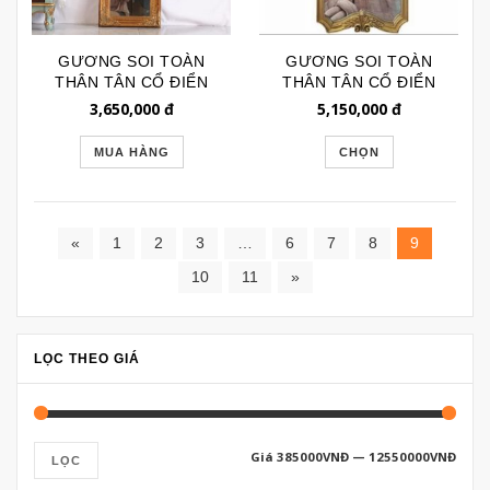
GƯƠNG SOI TOÀN
GƯƠNG SOI TOÀN
THÂN TÂN CỔ ĐIỂN
THÂN TÂN CỔ ĐIỂN
CAO CẤP GSTT4128
CHỮ NHẬT VẠT GÓC
3,650,000
đ
5,150,000
đ
GSTT276
MUA HÀNG
CHỌN
«
1
2
3
…
6
7
8
9
10
11
»
LỌC THEO GIÁ
Giá
385000VNĐ
—
12550000VNĐ
LỌC