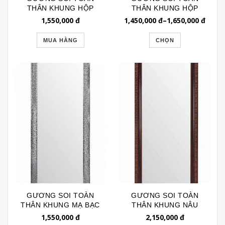
THÂN KHUNG HỘP
THÂN KHUNG HỘP
ĐEN GSTT199
GSTT018
1,550,000
đ
1,450,000
đ
–
1,650,000
đ
MUA HÀNG
CHỌN
GƯƠNG SOI TOÀN
GƯƠNG SOI TOÀN
THÂN KHUNG MẠ BẠC
THÂN KHUNG NÂU
SANG TRỌNG
CHẠM KHẮC CỔ ĐIỂN
1,550,000
đ
2,150,000
đ
GSTT129
187