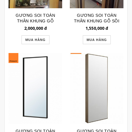
GƯƠNG SOI TOÀN
GƯƠNG SOI TOÀN
THÂN KHUNG GỖ
THÂN KHUNG GỖ SỒI
KIỂU IKEA CÓ CHÂN
ĐỎ BẮC MỸ GSTT185
2,000,000
đ
1,550,000
đ
GSTT065
MUA HÀNG
MUA HÀNG
GƯƠNG SOI TOÀN
GƯƠNG SOI TOÀN