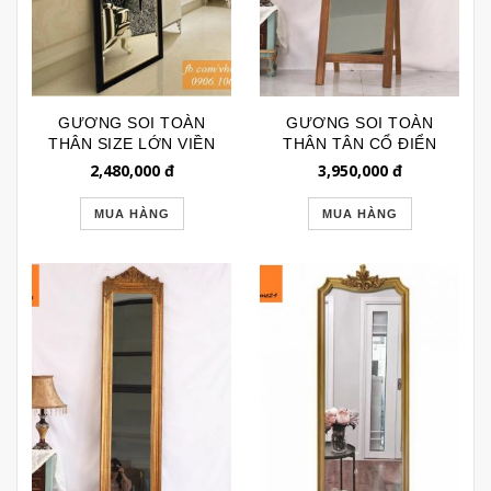
GƯƠNG SOI TOÀN
GƯƠNG SOI TOÀN
THÂN SIZE LỚN VIỀN
THÂN TÂN CỔ ĐIỂN
ĐEN TRƠN 196
CAO CẤP CÓ CHÂN
2,480,000
đ
3,950,000
đ
GSTT4131
MUA HÀNG
MUA HÀNG