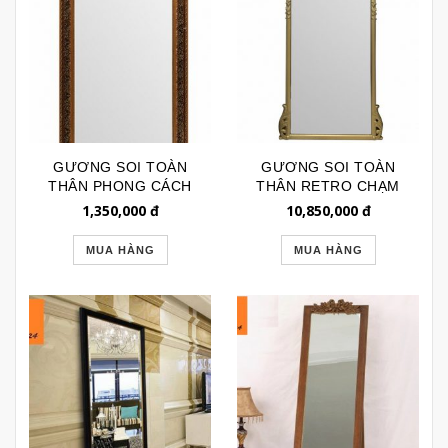
GƯƠNG SOI TOÀN
GƯƠNG SOI TOÀN
THÂN PHONG CÁCH
THÂN RETRO CHẠM
VINTAGE GSTT079
KHẮC HỌA TIẾT CON
1,350,000
đ
10,850,000
đ
NGỰA GTR155
MUA HÀNG
MUA HÀNG