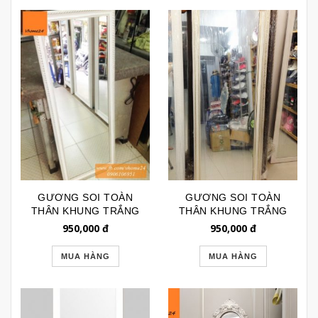
GƯƠNG SOI TOÀN
GƯƠNG SOI TOÀN
THÂN KHUNG TRẮNG
THÂN KHUNG TRẮNG
MẠ BẠC GSTT085
MẠ VÀNG ĐƠN GIẢN
950,000
đ
950,000
đ
GSTT154
MUA HÀNG
MUA HÀNG