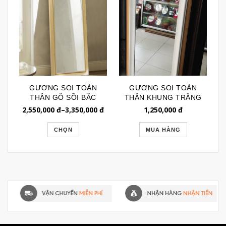
GƯƠNG SOI TOÀN
GƯƠNG SOI TOÀN
THÂN GỖ SỒI BẮC
THÂN KHUNG TRẮNG
MỸ NHẬP KHẨU
HỌA TIẾT NỔI
2,550,000
đ
–
3,350,000
đ
1,250,000
đ
GSTT017
GSTT121
CHỌN
MUA HÀNG