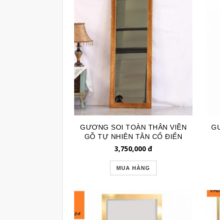
GƯƠNG SOI TOÀN THÂN VIỀN
GƯ
GỖ TỰ NHIÊN TÂN CỔ ĐIỂN
GSTT4126
3,750,000
đ
MUA HÀNG