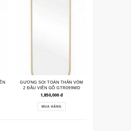
ỀN
GƯƠNG SOI TOÀN THÂN VÒM
N
2 ĐẦU VIỀN GỖ GTR099WD
1,850,000
đ
MUA HÀNG