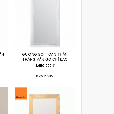
ÂN
GƯƠNG SOI TOÀN THÂN
TRẮNG VÂN GỖ CHỈ BẠC
GSTT247
1,650,000
đ
MUA HÀNG