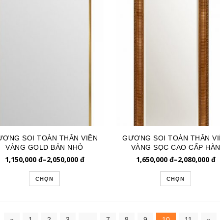
ƠNG SOI TOÀN THÂN VIỀN
GƯƠNG SOI TOÀN THÂN VI
VÀNG GOLD BẢN NHỎ
VÀNG SỌC CAO CẤP HÀ
GSTT206
QUỐC 200
1,150,000
đ
–
2,050,000
đ
1,650,000
đ
–
2,080,000
đ
CHỌN
CHỌN
«
1
2
3
…
7
8
9
10
11
»