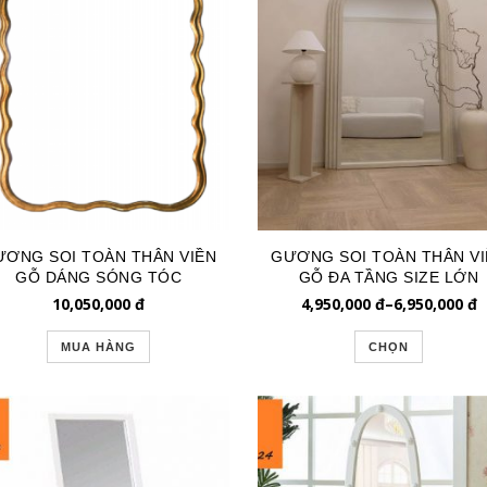
ƯƠNG SOI TOÀN THÂN VIỀN
GƯƠNG SOI TOÀN THÂN VI
GỖ DÁNG SÓNG TÓC
GỖ ĐA TẦNG SIZE LỚN
GSTT251
GSTT226L
10,050,000
đ
4,950,000
đ
–
6,950,000
đ
MUA HÀNG
CHỌN