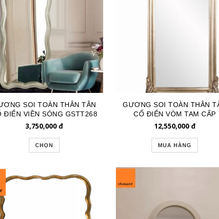
ƯƠNG SOI TOÀN THÂN TÂN
GƯƠNG SOI TOÀN THÂN T
 ĐIỂN VIỀN SÓNG GSTT268
CỔ ĐIỂN VÒM TAM CẤP
GTR156
3,750,000
đ
12,550,000
đ
CHỌN
MUA HÀNG