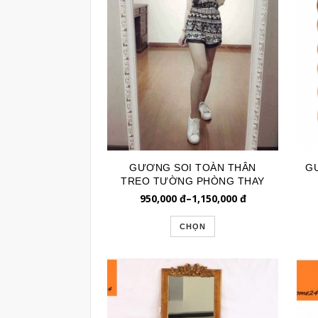
GƯƠNG SOI TOÀN THÂN
G
TREO TƯỜNG PHÒNG THAY
ĐỒ GSTT061
950,000
đ
–
1,150,000
đ
CHỌN