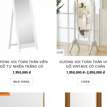
ƠNG SOI TOÀN THÂN VIỀN
GƯƠNG SOI TOÀN THÂN VI
GỖ TỰ NHIÊN TRẮNG CÓ
GỖ VINTAGE CÓ CHÂN
CHÂN
GSTT244
1,950,000
đ
1,950,000
đ
–
2,050,000
đ
MUA HÀNG
CHỌN