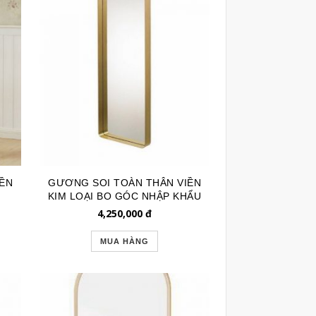
ỀN
GƯƠNG SOI TOÀN THÂN VIỀN
KIM LOẠI BO GÓC NHẬP KHẨU
GSTT238
4,250,000
đ
MUA HÀNG