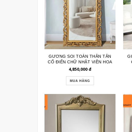
GƯƠNG SOI TOÀN THÂN TÂN
G
CỔ ĐIỂN CHỮ NHẬT VIỀN HOA
VĂN GSTT113B
4,850,000
đ
MUA HÀNG