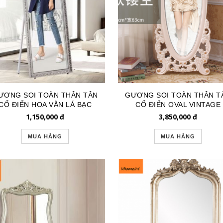
ƯƠNG SOI TOÀN THÂN TÂN
GƯƠNG SOI TOÀN THÂN T
CỔ ĐIỂN HOA VĂN LÁ BẠC
CỔ ĐIỂN OVAL VINTAGE
GSTT261
TRẮNG GSTT191
1,150,000
đ
3,850,000
đ
MUA HÀNG
MUA HÀNG