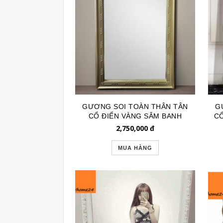
GƯƠNG SOI TOÀN THÂN TÂN
G
CỔ ĐIỂN VÀNG SÂM BANH
CỔ
GSTT267
2,750,000
đ
MUA HÀNG