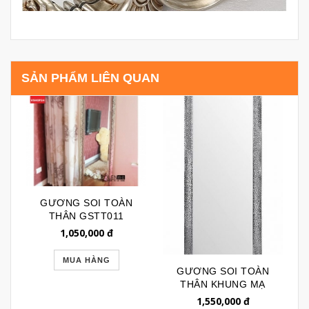
SẢN PHẨM LIÊN QUAN
GƯƠNG SOI TOÀN
THÂN GSTT011
1,050,000
đ
MUA HÀNG
GƯƠNG SOI TOÀN
THÂN KHUNG MẠ
BẠC SANG TRỌNG
1,550,000
đ