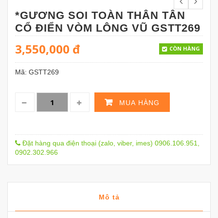
*GƯƠNG SOI TOÀN THÂN TÂN
CỔ ĐIỂN VÒM LÔNG VŨ GSTT269
3,550,000
đ
CÒN HÀNG
Mã:
GSTT269
MUA HÀNG
Đặt hàng qua điện thoại (zalo, viber, imes) 0906.106.951,
0902.302.966
Mô tả