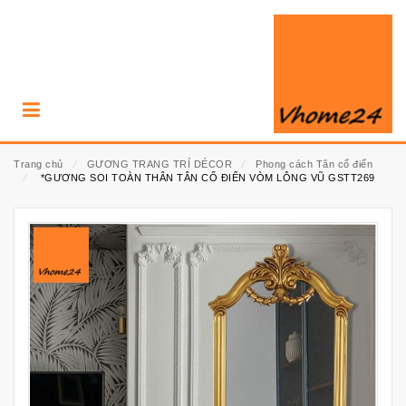
Trang chủ
⁄
GƯƠNG TRANG TRÍ DÉCOR
⁄
Phong cách Tân cổ điển
⁄
*GƯƠNG SOI TOÀN THÂN TÂN CỔ ĐIỂN VÒM LÔNG VŨ GSTT269