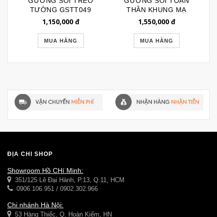
GƯƠNG SOI TREO
GƯƠNG SOI TOÀN
TƯỜNG GSTT049
THÂN KHUNG MẠ
BẠC SANG TRỌNG
1,150,000
đ
1,550,000
đ
GSTT129
MUA HÀNG
MUA HÀNG
ĐỊA CHỈ SHOP
Showroom Hồ CHí Minh:
351/125 Lê Đại Hành, P.13, Q.11, HCM
0906.106.951 / 0902.302.966
Chi nhánh Hà Nội:
53 Hàng Thiếc, Q. Hoàn Kiếm, HN