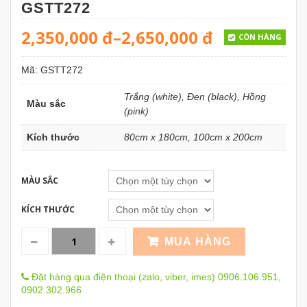
GSTT272
2,350,000
đ
–
2,650,000
đ
CÒN HÀNG
Mã:
GSTT272
Trắng (white), Đen (black), Hồng
Màu sắc
(pink)
Kích thước
80cm x 180cm, 100cm x 200cm
MÀU SẮC
KÍCH THƯỚC
MUA HÀNG
Đặt hàng qua điện thoại (zalo, viber, imes) 0906.106.951,
0902.302.966