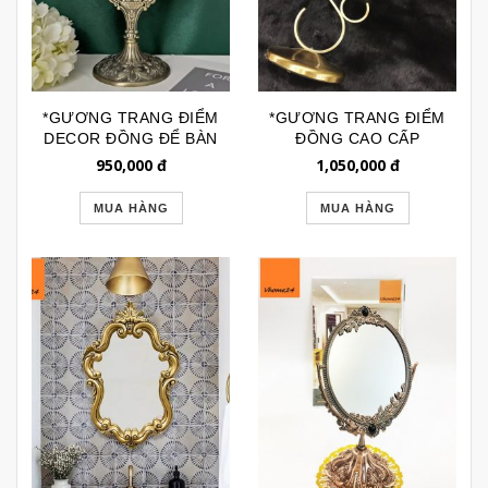
*GƯƠNG TRANG ĐIỂM
*GƯƠNG TRANG ĐIỂM
DECOR ĐỒNG ĐỂ BÀN
ĐỒNG CAO CẤP
CAO CẤP CỔ ĐIỂN
GTD025
950,000
đ
1,050,000
đ
GTD155A
MUA HÀNG
MUA HÀNG