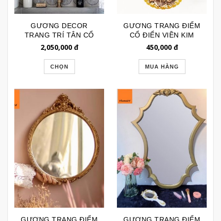
GƯƠNG DECOR
GƯƠNG TRANG ĐIỂM
TRANG TRÍ TÂN CỔ
CỔ ĐIỂN VIỀN KIM
ĐIỂN GTR145
LOẠI SIZE NHỎ
2,050,000
đ
450,000
đ
GTD155S
CHỌN
MUA HÀNG
GƯƠNG TRANG ĐIỂM
GƯƠNG TRANG ĐIỂM