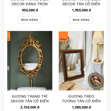
DECOR DÁNG TRÒN
DECOR TÂN CỔ ĐIỂN
VINTAGE GTR196
GTR202
950,000
đ
1,950,000
đ
MUA HÀNG
MUA HÀNG
GƯƠNG TRANG TRÍ
GƯƠNG TREO
DECOR TÂN CỔ ĐIỂN
TƯỜNG TÂN CỔ ĐIỂN
OVAL VÀNG ĐỒNG
VIỀN NÂU SẪM CHẠM
3,150,000
đ
1,080,000
đ
GTR224
KHẮC BL187