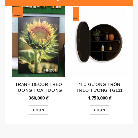
TRANH DECOR TREO
*TỦ GƯƠNG TRÒN
TƯỜNG HOA HƯỚNG
TREO TƯỜNG TG111
DƯƠNG (CODE:
360,000
đ
1,750,000
đ
CAV021)
CHỌN
CHỌN