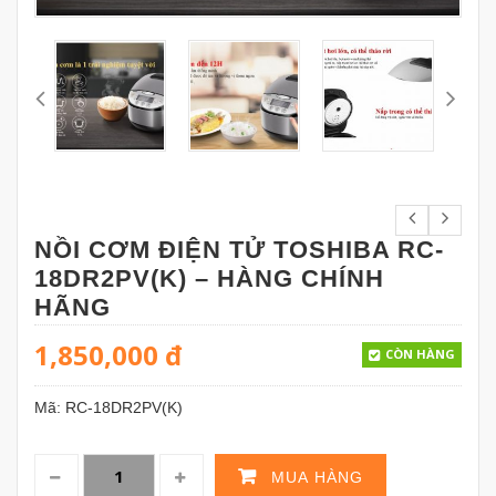
NỒI CƠM ĐIỆN TỬ TOSHIBA RC-
18DR2PV(K) – HÀNG CHÍNH
HÃNG
1,850,000
đ
CÒN HÀNG
Mã:
RC-18DR2PV(K)
MUA HÀNG