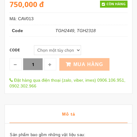
750,000
đ
CÒN HÀNG
Mã:
CAV013
Code
TGH2449, TGH2318
CODE
MUA HÀNG
Đặt hàng qua điện thoại (zalo, viber, imes) 0906.106.951,
0902.302.966
Mô tả
Sản phẩm bao gồm những vật liệu sau: