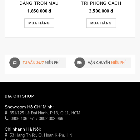
DÁNG TRÒN MÀU
TRÍ PHONG CÁCH
TRẮNG 057 (CODE:
ROYAL HÌNH CHỮ
1,850,000
đ
3,500,000
đ
1
GTR057)
NHẬT 033
MUA HÀNG
MUA HÀNG
ĐỊA CHỈ SHOP
Showroom Hồ CHí Minh:
351/125 Lê Đại Hành, P.13, Q.11, HCM
0906.106.951 / 0902.302.966
Chi nhánh Hà Nội:
53 Hàng Thiếc, Q. Hoàn Kiếm, HN