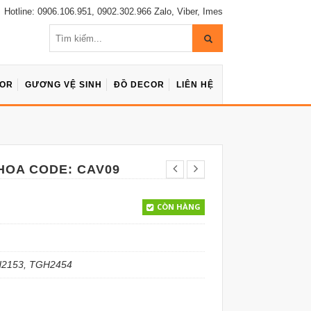
Hotline: 0906.106.951, 0902.302.966 Zalo, Viber, Imes
COR
GƯƠNG VỆ SINH
ĐỒ DECOR
LIÊN HỆ
HOA CODE: CAV09
CÒN HÀNG
H2153, TGH2454