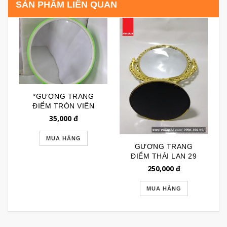
SẢN PHẨM LIÊN QUAN
*GƯƠNG TRANG
ĐIỂM TRÒN VIỀN
NHỰA GTD154
35,000
đ
MUA HÀNG
GƯƠNG TRANG
ĐIỂM THÁI LAN 29
250,000
đ
MUA HÀNG