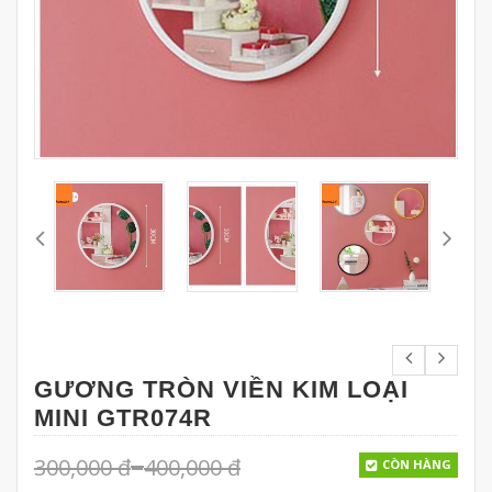
GƯƠNG TRÒN VIỀN KIM LOẠI
MINI GTR074R
–
300,000
đ
400,000
đ
CÒN HÀNG