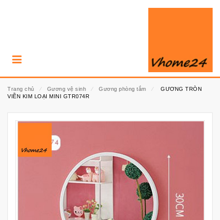
Trang chủ
⁄
Gương vệ sinh
⁄
Gương phòng tắm
⁄
GƯƠNG TRÒN
VIỀN KIM LOẠI MINI GTR074R