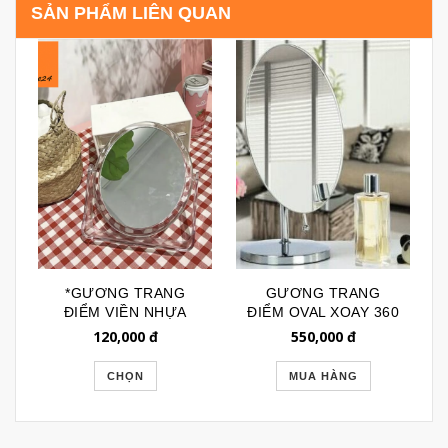
SẢN PHẨM LIÊN QUAN
*GƯƠNG TRANG
GƯƠNG TRANG
ĐIỂM VIỀN NHỰA
ĐIỂM OVAL XOAY 360
TRONG NHẬT BẢN
120,000
đ
550,000
đ
GTD063
CHỌN
MUA HÀNG