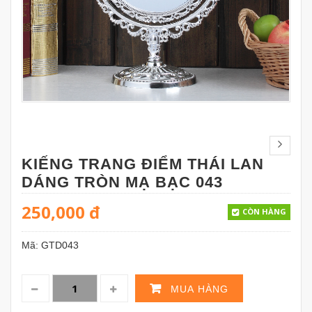
KIẾNG TRANG ĐIỂM THÁI LAN
DÁNG TRÒN MẠ BẠC 043
250,000
đ
CÒN HÀNG
Mã:
GTD043
MUA HÀNG