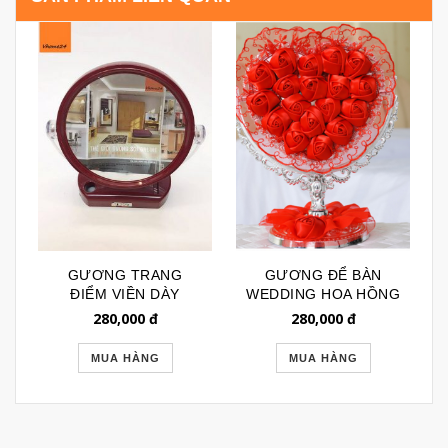
GƯƠNG TRANG
GƯƠNG ĐỂ BÀN
ĐIỂM VIỀN DÀY
WEDDING HOA HỒNG
CHÂN ĐẾ MÀU ĐỎ
TIM ĐỎ 084
280,000
đ
280,000
đ
ĐUN 054
MUA HÀNG
MUA HÀNG