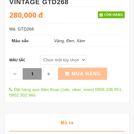
VINTAGE GTD268
280,000
đ
CÒN HÀNG
Mã:
GTD268
Màu sắc
Vàng, Đen, Xám
MÀU SẮC
MUA HÀNG
Đặt hàng qua điện thoại (zalo, viber, imes) 0906.106.951,
0902.302.966
Mô tả