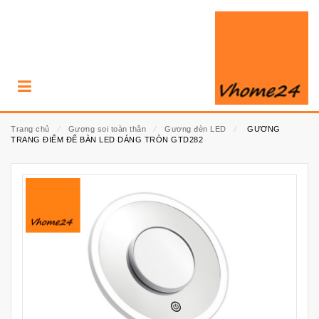
Trang chủ
⁄
Gương soi toàn thân
⁄
Gương đèn LED
⁄
GƯƠNG
TRANG ĐIỂM ĐỂ BÀN LED DÁNG TRÒN GTD282