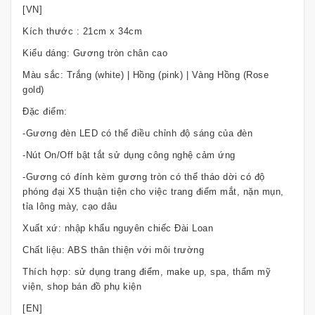
[VN]
Kích thước : 21cm x 34cm
Kiểu dáng: Gương tròn chân cao
Màu sắc: Trắng (white) | Hồng (pink) | Vàng Hồng (Rose
gold)
Đặc điểm:
-Gương đèn LED có thể điều chỉnh độ sáng của đèn
-Nút On/Off bật tắt sử dụng công nghệ cảm ứng
-Gương có đính kèm gương tròn có thể tháo dời có độ
phóng đại X5 thuận tiện cho việc trang điểm mắt, nặn mụn,
tỉa lông mày, cạo dâu
Xuất xứ: nhập khẩu nguyên chiếc Đài Loan
Chất liệu: ABS thân thiện với môi trường
Thích hợp: sử dụng trang điểm, make up, spa, thẩm mỹ
viện, shop bán đồ phụ kiện
[EN]