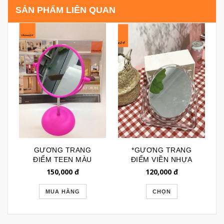
SẢN PHẨM LIÊN QUAN
GƯƠNG TRANG
*GƯƠNG TRANG
ĐIỂM TEEN MÀU
ĐIỂM VIỀN NHỰA
HỒNG 098
TRONG NHẬT BẢN
150,000
đ
120,000
đ
GTD063
MUA HÀNG
CHỌN