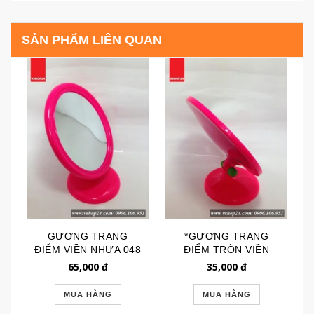
SẢN PHẨM LIÊN QUAN
GƯƠNG TRANG
*GƯƠNG TRANG
ĐIỂM VIỀN NHỰA 048
ĐIỂM TRÒN VIỀN
NHỰA GTD153
65,000
đ
35,000
đ
MUA HÀNG
MUA HÀNG