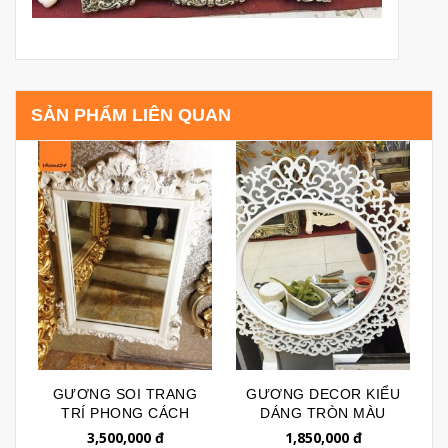
SẢN PHẨM LIÊN QUAN
GƯƠNG SOI TRANG
GƯƠNG DECOR KIỂU
TRÍ PHONG CÁCH
DÁNG TRÒN MÀU
ROYAL HÌNH CHỮ
TRẮNG 057 (CODE:
3,500,000
đ
1,850,000
đ