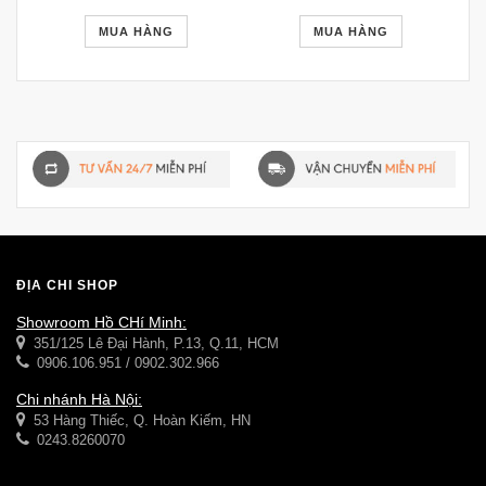
NHẬT 033
GTR057)
MUA HÀNG
MUA HÀNG
ĐỊA CHỈ SHOP
Showroom Hồ CHí Minh:
351/125 Lê Đại Hành, P.13, Q.11, HCM
0906.106.951 / 0902.302.966
Chi nhánh Hà Nội:
53 Hàng Thiếc, Q. Hoàn Kiếm, HN
0243.8260070