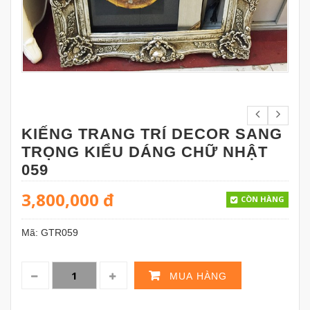
KIẾNG TRANG TRÍ DECOR SANG
TRỌNG KIỂU DÁNG CHỮ NHẬT
059
3,800,000
đ
CÒN HÀNG
Mã:
GTR059
MUA HÀNG