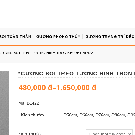
SOI TOÀN THÂN
GƯƠNG PHONG THỦY
GƯƠNG TRANG TRÍ DÉ
GƯƠNG SOI TREO TƯỜNG HÌNH TRÒN KHUYẾT BL422
*GƯƠNG SOI TREO TƯỜNG HÌNH TRÒN 
480,000
đ
–
1,650,000
đ
Mã:
BL422
Kích thước
D50cm, D60cm, D70cm, D80cm, D9
KÍCH THƯỚC