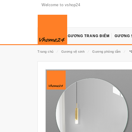
Welcome to vshop24
GƯƠNG TRANG ĐIỂM
GƯƠNG 
Trang chủ
⁄
Gương vệ sinh
⁄
Gương phòng tắm
⁄
*