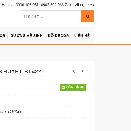
Hotline: 0906.106.951, 0902.302.966 Zalo, Viber, Imes
COR
GƯƠNG VỆ SINH
ĐỒ DECOR
LIÊN HỆ
KHUYẾT BL422
CÒN HÀNG
0cm, D100cm