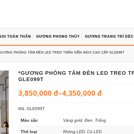
SOI TOÀN THÂN
GƯƠNG PHONG THỦY
GƯƠNG TRANG TRÍ DÉ
GƯƠNG PHÒNG TẮM ĐÈN LED TREO TRẦN VIỀN INOX CAO CẤP GLE099T
*GƯƠNG PHÒNG TẮM ĐÈN LED TREO TR
GLE099T
3,850,000
đ
–
4,350,000
đ
Mã:
GLE099T
Màu sắc
Vàng gold, Đen, Trắng
Thể loại
Không LED, Có LED