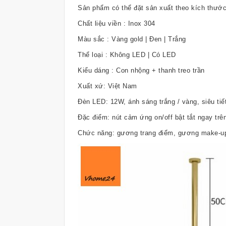
Sản phẩm có thể đặt sản xuất theo kích thước
Chất liệu viền : Inox 304
Màu sắc : Vàng gold | Đen | Trắng
Thể loại : Không LED | Có LED
Kiểu dáng : Con nhộng + thanh treo trần
Xuất xứ: Việt Nam
Đèn LED: 12W, ánh sáng trắng / vàng, siêu tiế
Đặc điểm: nút cảm ứng on/off bật tắt ngay tr
Chức năng: gương trang điểm, gương make-up