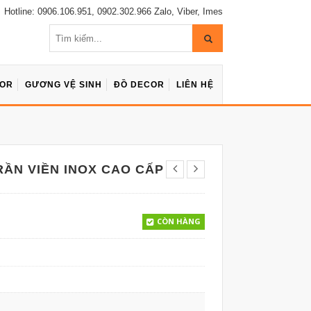
Hotline: 0906.106.951, 0902.302.966 Zalo, Viber, Imes
COR
GƯƠNG VỆ SINH
ĐỒ DECOR
LIÊN HỆ
ẦN VIỀN INOX CAO CẤP
CÒN HÀNG