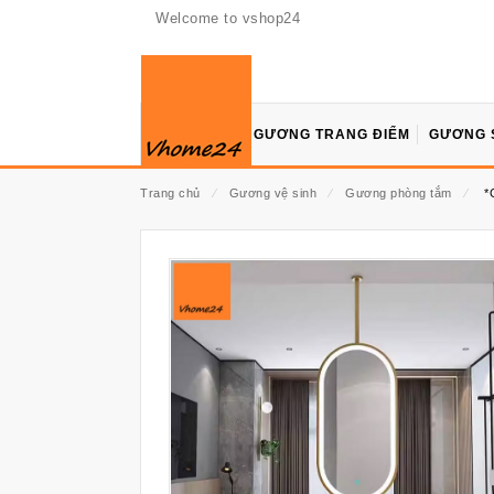
Welcome to vshop24
GƯƠNG TRANG ĐIỂM
GƯƠNG 
Trang chủ
⁄
Gương vệ sinh
⁄
Gương phòng tắm
⁄
*