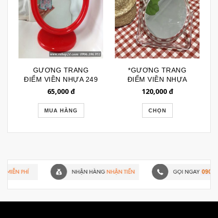
GƯƠNG TRANG
*GƯƠNG TRANG
ĐIỂM VIỀN NHỰA 249
ĐIỂM VIỀN NHỰA
TRONG NHẬT BẢN
65,000
đ
120,000
đ
GTD063
MUA HÀNG
CHỌN