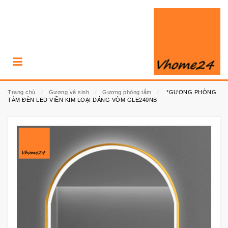
Trang chủ
⁄
Gương vệ sinh
⁄
Gương phòng tắm
⁄
*GƯƠNG PHÒNG
TẮM ĐÈN LED VIỀN KIM LOẠI DÁNG VÒM GLE240NB