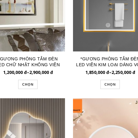
*GƯƠNG PHÒNG TẮM ĐÈN
*GƯƠNG PHÒNG TẮM ĐÈ
ED CHỮ NHẬT KHÔNG VIỀN
LED VIỀN KIM LOẠI DÁNG 
GLE104
GLE240NB
1,200,000
đ
–
2,900,000
đ
1,850,000
đ
–
2,250,000
đ
CHỌN
CHỌN