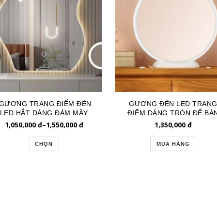
*GƯƠNG TRANG ĐIỂM ĐÈN
GƯƠNG ĐÈN LED TRAN
LED HẮT DÁNG ĐÁM MÂY
ĐIỂM DÁNG TRÒN ĐỂ BÀ
GLE250MH
DẠNG CẮM GLE355
1,050,000
đ
–
1,550,000
đ
1,350,000
đ
CHỌN
MUA HÀNG