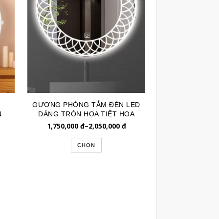
G
GƯƠNG PHÒNG TẮM ĐÈN LED
N
DÁNG TRÒN HỌA TIẾT HOA
CÚC GLE102X
1,750,000
đ
–
2,050,000
đ
CHỌN