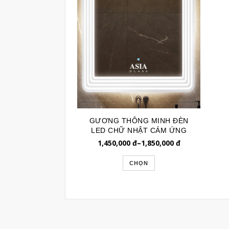
GƯƠNG THÔNG MINH ĐÈN
LED CHỮ NHẬT CẢM ỨNG
GLE2040
1,450,000
đ
–
1,850,000
đ
CHỌN