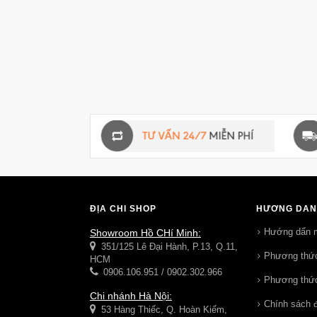
ĐỊA CHỈ SHOP
HƯỚNG DẪN
Hướng dẩn 
Showroom Hồ CHí Minh:
351/125 Lê Đại Hành, P.13, Q.11,
Phương thức
HCM
0906.106.951 / 0902.302.966
Phương thức
Chi nhánh Hà Nội:
Chính sách đ
53 Hàng Thiếc, Q. Hoàn Kiếm,