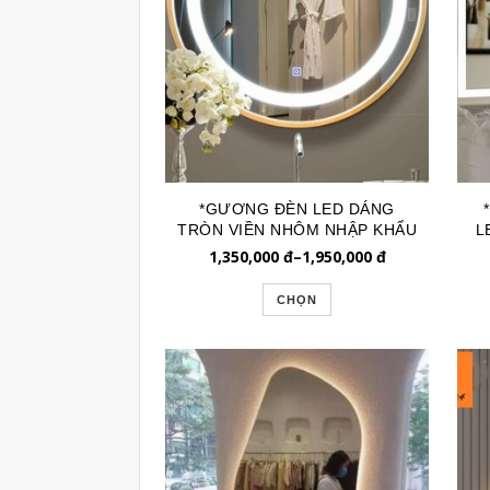
*GƯƠNG ĐÈN LED DÁNG
TRÒN VIỀN NHÔM NHẬP KHẨU
L
GLE102N
1,350,000
đ
–
1,950,000
đ
CHỌN