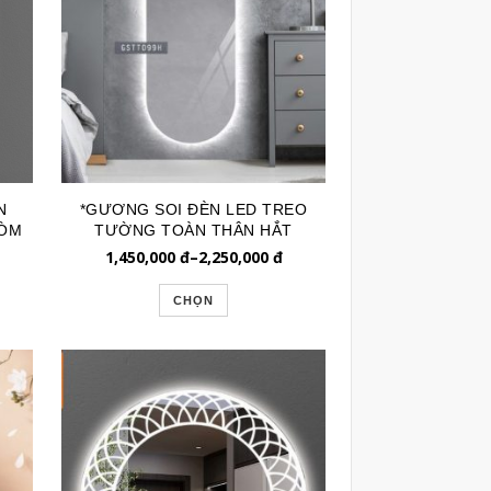
N
*GƯƠNG SOI ĐÈN LED TREO
VÒM
TƯỜNG TOÀN THÂN HẮT
DÁNG CON NHỘNG GSTT099H
1,450,000
đ
–
2,250,000
đ
CHỌN