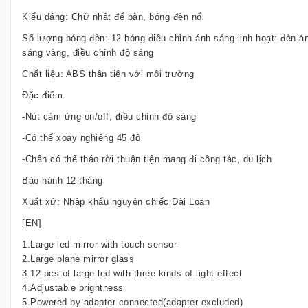
Kiểu dáng: Chữ nhật để bàn, bóng đèn nổi
Số lượng bóng đèn: 12 bóng điều chỉnh ánh sáng linh hoạt: đèn á
sáng vàng, điều chỉnh độ sáng
Chất liệu: ABS thân tiện với môi trường
Đặc điểm:
-Nút cảm ứng on/off, điều chỉnh độ sáng
-Có thể xoay nghiêng 45 độ
-Chân có thể tháo rời thuận tiện mang đi công tác, du lịch
Bảo hành 12 tháng
Xuất xứ: Nhập khẩu nguyên chiếc Đài Loan
[EN]
1.Large led mirror with touch sensor
2.Large plane mirror glass
3.12 pcs of large led with three kinds of light effect
4.Adjustable brightness
5.Powered by adapter connected(adapter excluded)