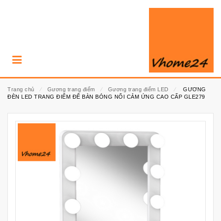
Trang chủ
⁄
Gương trang điểm
⁄
Gương trang điểm LED
⁄
GƯƠNG
ĐÈN LED TRANG ĐIỂM ĐỂ BÀN BÓNG NỔI CẢM ỨNG CAO CẤP GLE279