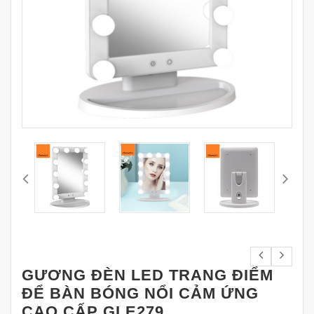
GƯƠNG ĐÈN LED TRANG ĐIỂM
ĐỂ BÀN BÓNG NỔI CẢM ỨNG
CAO CẤP GLE279