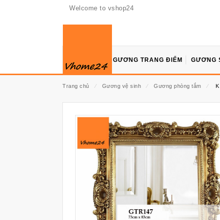
Welcome to vshop24
GƯƠNG TRANG ĐIỂM
GƯƠNG 
Trang chủ
⁄
Gương vệ sinh
⁄
Gương phòng tắm
⁄
K