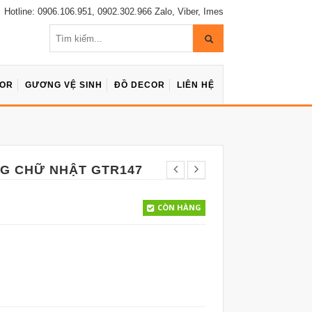
Hotline: 0906.106.951, 0902.302.966 Zalo, Viber, Imes
COR
GƯƠNG VỆ SINH
ĐỒ DECOR
LIÊN HỆ
NG CHỮ NHẬT GTR147
CÒN HÀNG