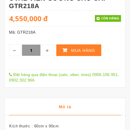
GTR218A
4,550,000
đ
CÒN HÀNG
Mã:
GTR218A
MUA HÀNG
Đặt hàng qua điện thoại (zalo, viber, imes) 0906.106.951,
0902.302.966
Mô tả
Kích thước : 60cm x 90cm