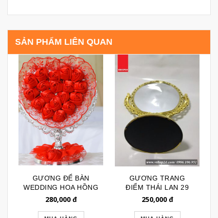
SẢN PHẨM LIÊN QUAN
GƯƠNG ĐỂ BÀN
GƯƠNG TRANG
WEDDING HOA HỒNG
ĐIỂM THÁI LAN 29
TIM ĐỎ 084
280,000
đ
250,000
đ