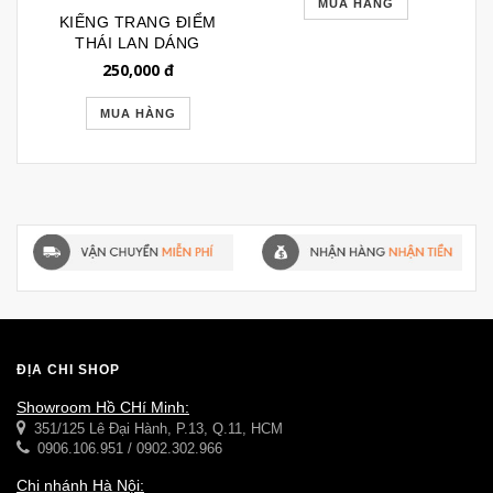
MUA HÀNG
KIẾNG TRANG ĐIỂM
THÁI LAN DÁNG
TRÒN MẠ BẠC 043
250,000
đ
MUA HÀNG
ĐỊA CHỈ SHOP
Showroom Hồ CHí Minh:
351/125 Lê Đại Hành, P.13, Q.11, HCM
0906.106.951 / 0902.302.966
Chi nhánh Hà Nội: