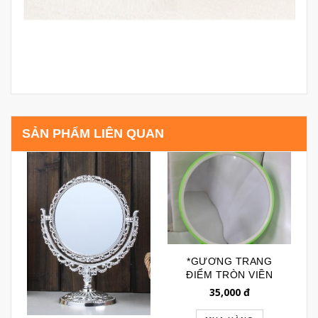
SẢN PHẨM LIÊN QUAN
*GƯƠNG TRANG
ĐIỂM TRÒN VIỀN
NHỰA GTD154
35,000
đ