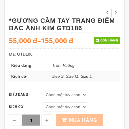
*GƯƠNG CẦM TAY TRANG ĐIỂM
BẠC ÁNH KIM GTD186
55,000
đ
–
155,000
đ
CÒN HÀNG
Mã:
GTD186
Kiểu dáng
Tròn, Vuông
Kích cỡ
Size S, Size M, Size L
KIỂU DÁNG
KÍCH CỠ
MUA HÀNG