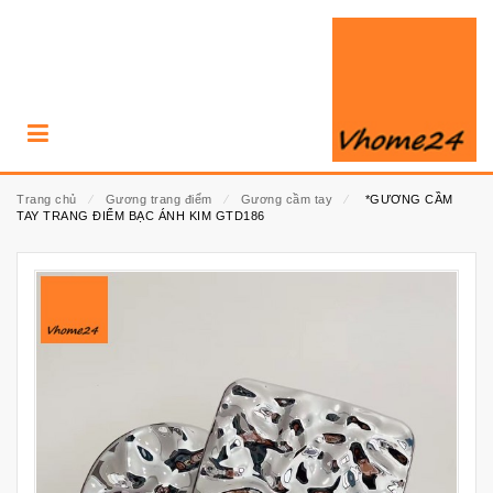
Trang chủ
⁄
Gương trang điểm
⁄
Gương cầm tay
⁄
*GƯƠNG CẦM
TAY TRANG ĐIỂM BẠC ÁNH KIM GTD186